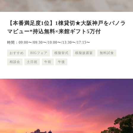
【本番満足度1位】1棟貸切★大阪神戸をパノラ
マビュー*持込無料×来館ギフト5万付
時間：09:00〜/09:30〜/10:00〜/13:30〜/17:15〜
おすすめ
BIGフェア
模擬挙式
模擬披露宴
無料試食
相談会
土日祝
午前
午後