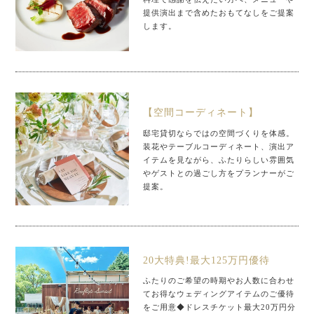
提供演出まで含めたおもてなしをご提案
します。
【空間コーディネート】
邸宅貸切ならではの空間づくりを体感。
装花やテーブルコーディネート、演出ア
イテムを見ながら、ふたりらしい雰囲気
やゲストとの過ごし方をプランナーがご
提案。
20大特典!最大125万円優待
ふたりのご希望の時期やお人数に合わせ
てお得なウェディングアイテムのご優待
をご用意◆ドレスチケット最大20万円分