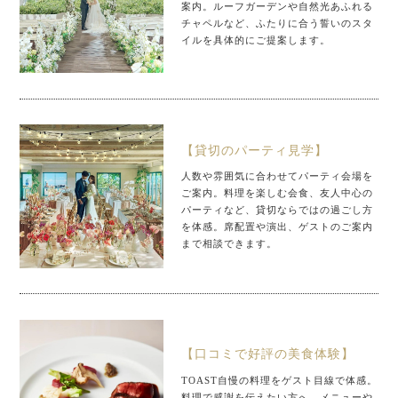
案内。ルーフガーデンや自然光あふれる
チャペルなど、ふたりに合う誓いのスタ
イルを具体的にご提案します。
【貸切のパーティ見学】
人数や雰囲気に合わせてパーティ会場を
ご案内。料理を楽しむ会食、友人中心の
パーティなど、貸切ならではの過ごし方
を体感。席配置や演出、ゲストのご案内
まで相談できます。
【口コミで好評の美食体験】
TOAST自慢の料理をゲスト目線で体感。
料理で感謝を伝えたい方へ、メニューや