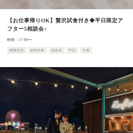
【お仕事帰りOK】贅沢試食付き◆平日限定ア
フター5相談会♪
時間：17:00〜
模擬挙式
無料試食
相談会
平日
午後