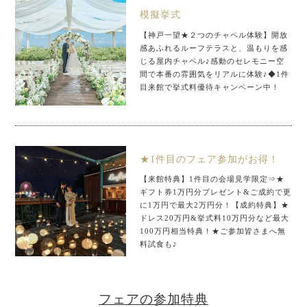
模擬挙式
【神戸一望★２つのチャペル体験】開放
感あふれるルーフテラスと、温もりを感
じる屋内チャペル♪感動のセレモニー空
間で本番の雰囲気をリアルに体験♪◆1件
目来館で挙式料優待キャンペーン中！
★1件目のフェア参加がお得！
【来館特典】1件目の会場見学限定⇒★
ギフト券1万円分プレゼント&ご成約で更
に1万円で最大2万円分！【成約特典】★
ドレス20万円&挙式料10万円分など最大
100万円相当特典！★ご参加皆さまへ無
料試食も♪
フェアの参加特典