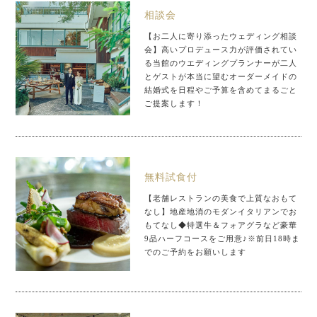
相談会
【お二人に寄り添ったウェディング相談
会】高いプロデュース力が評価されてい
る当館のウエディングプランナーが二人
とゲストが本当に望むオーダーメイドの
結婚式を日程やご予算を含めてまるごと
ご提案します！
無料試食付
【老舗レストランの美食で上質なおもて
なし】地産地消のモダンイタリアンでお
もてなし◆特選牛＆フォアグラなど豪華
9品ハーフコースをご用意♪※前日18時ま
でのご予約をお願いします