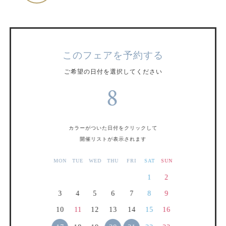
このフェアを予約する
ご希望の日付を選択してください
8
カラーがついた日付をクリックして
開催リストが表示されます
MON
TUE
WED
THU
FRI
SAT
SUN
1
2
3
4
5
6
7
8
9
10
11
12
13
14
15
16