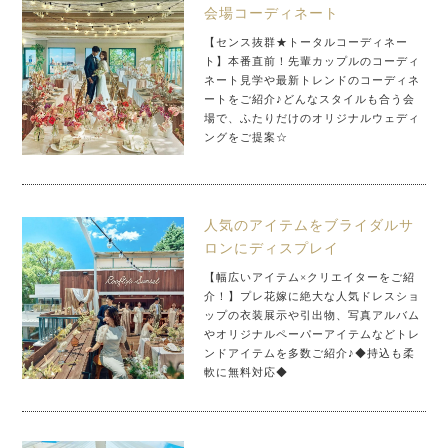
会場コーディネート
【センス抜群★トータルコーディネー
ト】本番直前！先輩カップルのコーディ
ネート見学や最新トレンドのコーディネ
ートをご紹介♪どんなスタイルも合う会
場で、ふたりだけのオリジナルウェディ
ングをご提案☆
人気のアイテムをブライダルサ
ロンにディスプレイ
【幅広いアイテム×クリエイターをご紹
介！】プレ花嫁に絶大な人気ドレスショ
ップの衣装展示や引出物、写真アルバム
やオリジナルペーパーアイテムなどトレ
ンドアイテムを多数ご紹介♪◆持込も柔
軟に無料対応◆