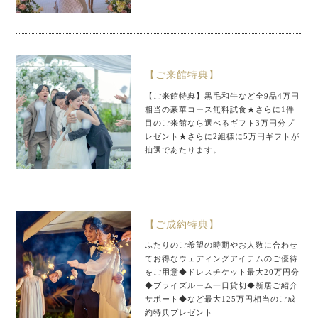
【ご来館特典】
【ご来館特典】黒毛和牛など全9品4万円
相当の豪華コース無料試食★さらに1件
目のご来館なら選べるギフト3万円分プ
レゼント★さらに2組様に5万円ギフトが
抽選であたります。
【ご成約特典】
ふたりのご希望の時期やお人数に合わせ
てお得なウェディングアイテムのご優待
をご用意◆ドレスチケット最大20万円分
◆ブライズルーム一日貸切◆新居ご紹介
サポート◆など最大125万円相当のご成
約特典プレゼント