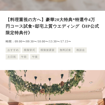
【料理重視の方へ】豪華20大特典*特選牛4万
円コース試食×邸宅上質ウエディング《HP公式
限定特典付》
時間：09:00〜/09:30〜/10:00〜/13:30〜/17:15〜
おすすめ
模擬挙式
模擬披露宴
無料試食
相談会
土日祝
午前
午後