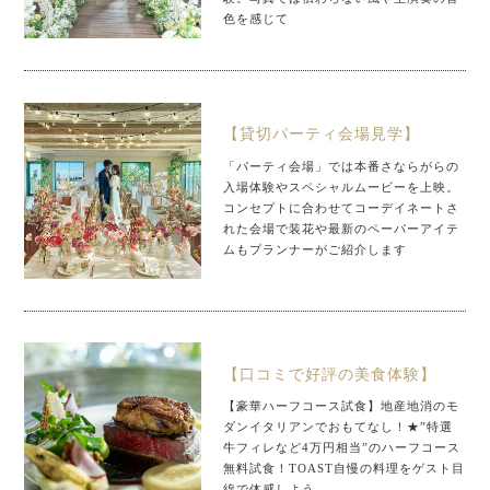
色を感じて
【貸切パーティ会場見学】
「パーティ会場」では本番さならがらの
入場体験やスペシャルムービーを上映。
コンセプトに合わせてコーデイネートさ
れた会場で装花や最新のペーパーアイテ
ムもプランナーがご紹介します
【口コミで好評の美食体験】
【豪華ハーフコース試食】地産地消のモ
ダンイタリアンでおもてなし！★”特選
牛フィレなど4万円相当”のハーフコース
無料試食！TOAST自慢の料理をゲスト目
線で体感しよう