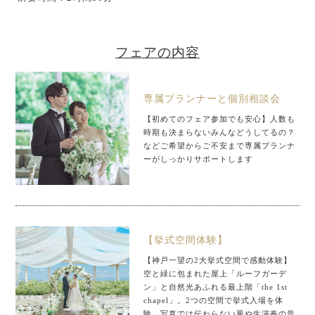
フェアの内容
専属プランナーと個別相談会
【初めてのフェア参加でも安心】人数も
時期も決まらないみんなどうしてるの？
などご希望からご不安まで専属プランナ
ーがしっかりサポートします
【挙式空間体験】
【神戸一望の2大挙式空間で感動体験】
空と緑に包まれた屋上「ルーフガーデ
ン」と自然光あふれる最上階「the 1st
chapel」。2つの空間で挙式入場を体
験。写真では伝わらない風や生演奏の音