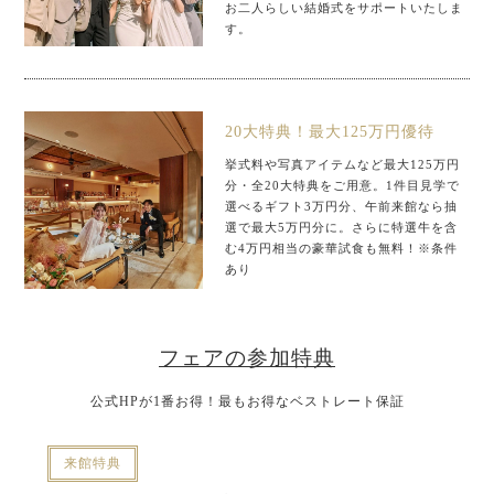
お二人らしい結婚式をサポートいたしま
す。
20大特典！最大125万円優待
挙式料や写真アイテムなど最大125万円
分・全20大特典をご用意。1件目見学で
選べるギフト3万円分、午前来館なら抽
選で最大5万円分に。さらに特選牛を含
む4万円相当の豪華試食も無料！※条件
あり
フェアの参加特典
公式HPが1番お得！最もお得なベストレート保証
来館特典