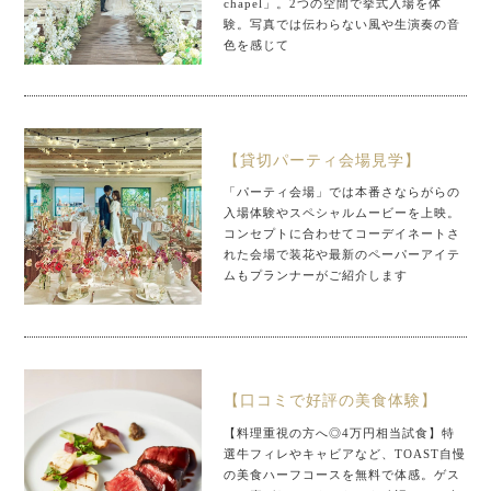
chapel」。2つの空間で挙式入場を体
験。写真では伝わらない風や生演奏の音
色を感じて
【貸切パーティ会場見学】
「パーティ会場」では本番さならがらの
入場体験やスペシャルムービーを上映。
コンセプトに合わせてコーデイネートさ
れた会場で装花や最新のペーパーアイテ
ムもプランナーがご紹介します
【口コミで好評の美食体験】
【料理重視の方へ◎4万円相当試食】特
選牛フィレやキャビアなど、TOAST自慢
の美食ハーフコースを無料で体感。ゲス