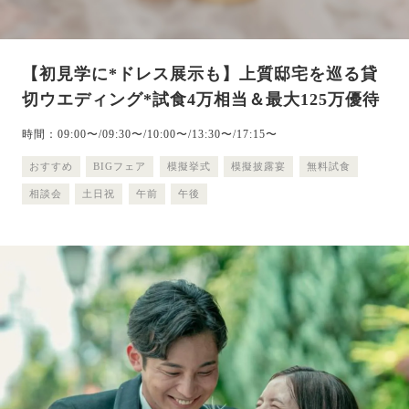
【初見学に*ドレス展示も】上質邸宅を巡る貸
切ウエディング*試食4万相当＆最大125万優待
時間：09:00〜/09:30〜/10:00〜/13:30〜/17:15〜
おすすめ
BIGフェア
模擬挙式
模擬披露宴
無料試食
相談会
土日祝
午前
午後