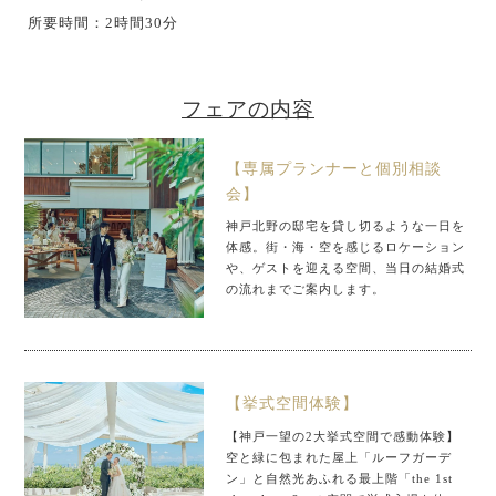
所要時間：2時間30分
フェアの内容
【専属プランナーと個別相談
会】
神戸北野の邸宅を貸し切るような一日を
体感。街・海・空を感じるロケーション
や、ゲストを迎える空間、当日の結婚式
の流れまでご案内します。
【挙式空間体験】
【神戸一望の2大挙式空間で感動体験】
空と緑に包まれた屋上「ルーフガーデ
ン」と自然光あふれる最上階「the 1st