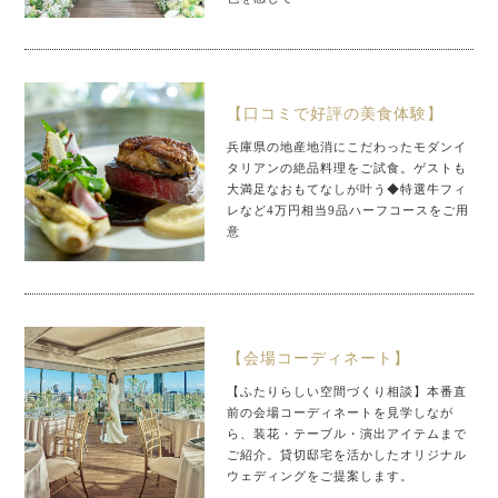
【口コミで好評の美食体験】
兵庫県の地産地消にこだわったモダンイ
タリアンの絶品料理をご試食。ゲストも
大満足なおもてなしが叶う◆特選牛フィ
レなど4万円相当9品ハーフコースをご用
意
【会場コーディネート】
【ふたりらしい空間づくり相談】本番直
前の会場コーディネートを見学しなが
ら、装花・テーブル・演出アイテムまで
ご紹介。貸切邸宅を活かしたオリジナル
ウェディングをご提案します。