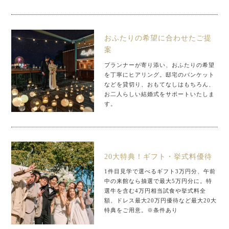
おふたりの希望に合わせたご提
案
プランナーが寄り添い、おふたりの希望
を丁寧にヒアリング。邸宅のバンケット
などを貸切り、おもてなしはもちろん、
お二人らしい結婚式をサポートいたしま
す。
20大特典！ギフト・挙式料優待
1件目見学で選べるギフト3万円分、午前
中の来館なら抽選で最大5万円分に。特
選牛を含む4万円相当試食や挙式料全
額、ドレス最大20万円優待など最大20大
特典をご用意。※条件あり