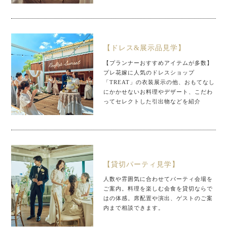
【ドレス&展示品見学】
【プランナーおすすめアイテムが多数】
プレ花嫁に人気のドレスショップ
「TREAT」の衣装展示の他、おもてなし
にかかせないお料理やデザート、こだわ
ってセレクトした引出物などを紹介
【貸切パーティ見学】
人数や雰囲気に合わせてパーティ会場を
ご案内。料理を楽しむ会食を貸切ならで
はの体感。席配置や演出、ゲストのご案
内まで相談できます。