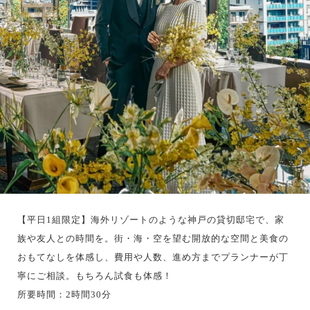
【平日1組限定】海外リゾートのような神戸の貸切邸宅で、家
族や友人との時間を。街・海・空を望む開放的な空間と美食の
おもてなしを体感し、費用や人数、進め方までプランナーが丁
寧にご相談。もちろん試食も体感！
所要時間：2時間30分