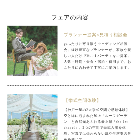
フェアの内容
プランナー提案×見積り相談会
おふたりに寄り添うウェディング相談
会。経験豊富なプランナーが、家族や親
しい人だけで過ごすパーティをご提案。
人数・時期・会食・宿泊・費用まで、お
ふたりに合わせて丁寧にご案内します。
【挙式空間体験】
【神戸一望の2大挙式空間で感動体験】
空と緑に包まれた屋上「ルーフガーデ
ン」と自然光あふれる最上階「the 1st
chapel」。2つの空間で挙式入場を体
験。写真では伝わらない風や生演奏の音
色を感じて