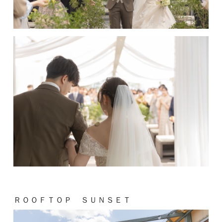
ＲＯＯＦＴＯＰ ＳＵＮＳＥＴ