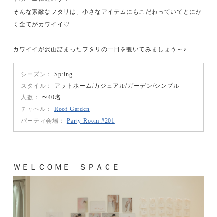
そんな素敵なフタリは、小さなアイテムにもこだわっていてとにか
く全てがカワイイ♡
カワイイが沢山詰まったフタリの一日を覗いてみましょう～♪
シーズン
Spring
スタイル
アットホーム
カジュアル
ガーデン
シンプル
人数
〜40名
チャペル
Roof Garden
パーティ会場
Party Room #201
ＷＥＬＣＯＭＥ ＳＰＡＣＥ