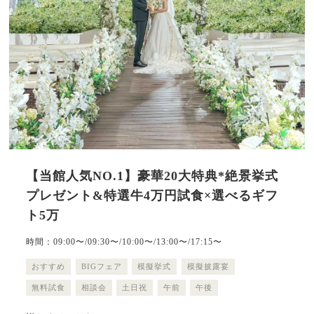
【当館人気NO.1】豪華20大特典*絶景挙式
プレゼント&特選牛4万円試食×選べるギフ
ト5万
時間：09:00〜/09:30〜/10:00〜/13:00〜/17:15〜
おすすめ
BIGフェア
模擬挙式
模擬披露宴
無料試食
相談会
土日祝
午前
午後