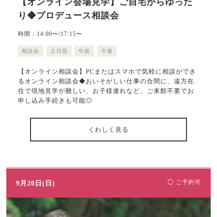
【オンライン会場見学】ご自宅からゆった
り◆プロデュース相談会
時間：14:00〜/17:15〜
相談会
土日祝
午前
午後
【オンライン相談会】PCまたはスマホで気軽に相談ができ
るオンライン相談会◆おいそがしい仕事の合間に、遠方在
住で現地見学が難しい、お子様連れなど、ご来館不要でお
申し込み手続きも可能◎
くわしく見る
◯ ご予約可
9月20日(日)