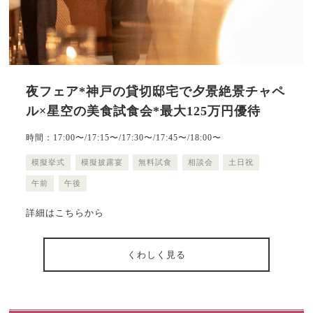
夜フェア*神戸の貸切邸宅で夕景絶景チャペ
ル×星空の美食試食会*最大125万円優待
時間：17:00〜/17:15〜/17:30〜/17:45〜/18:00〜
模擬挙式
模擬披露宴
無料試食
相談会
土日祝
午前
午後
詳細はこちらから
くわしく見る