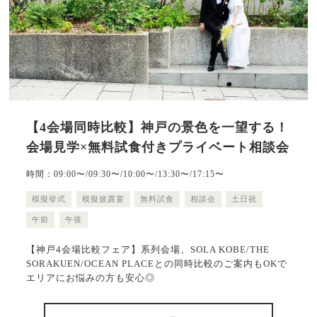
【4会場同時比較】神戸の景色を一望する！
会場見学×無料試食付きプライベート相談会
時間：09:00〜/09:30〜/10:00〜/13:30〜/17:15〜
模擬挙式
模擬披露宴
無料試食
相談会
土日祝
午前
午後
【神戸4会場比較フェア】系列会場、SOLA KOBE/THE
SORAKUEN/OCEAN PLACEとの同時比較のご案内もOKで
エリアにお悩みの方も安心◎