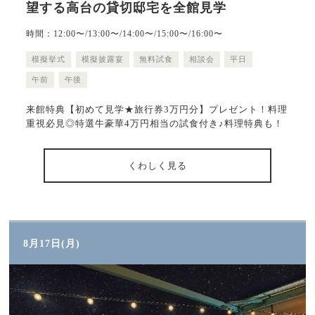
望する高台の貸切邸宅を全館見学
時間：12:00〜/13:00〜/14:00〜/15:00〜/16:00〜
模擬挙式
模擬披露宴
無料試食
相談会
平日
午前
午後
来館特典【初めて見学★旅行券3万円分】プレゼント！料理
重視必見◎特選牛豪華4万円相当の試食付き♪料理特典も！
くわしく見る
8月17日(月)