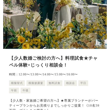
【少人数婚ご検討の方へ】料理試食★チャ
ペル体験×じっくり相談会！
時間：12:00〜/13:00〜/14:00〜/15:00〜/16:00〜
模擬挙式
模擬披露宴
無料試食
相談会
平日
午前
午後
【少人数・家族婚ご希望の方へ】★専属プランナーがパー
ティープランからお見積りまでしっかりご提案！《10名59