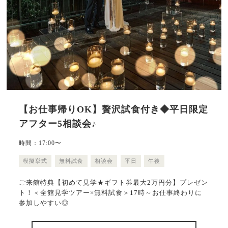
【お仕事帰りOK】贅沢試食付き◆平日限定
アフター5相談会♪
時間：17:00〜
模擬挙式
無料試食
相談会
平日
午後
ご来館特典【初めて見学★ギフト券最大2万円分】プレゼン
ト！＜全館見学ツアー×無料試食＞17時～お仕事終わりに
参加しやすい◎