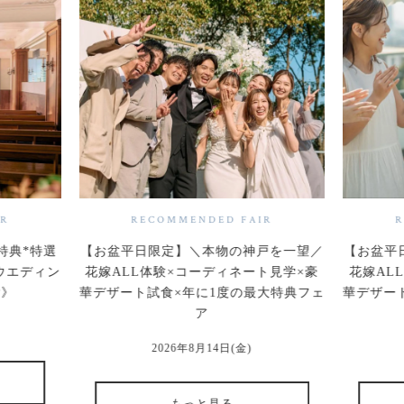
IR
RECOMMENDED FAIR
R
特典*特選
【お盆平日限定】＼本物の神戸を一望／
【お盆平
ウエディン
花嫁ALL体験×コーディネート見学×豪
花嫁AL
付》
華デザート試食×年に1度の最大特典フェ
華デザー
ア
2026年8月14日(金)
もっと見る