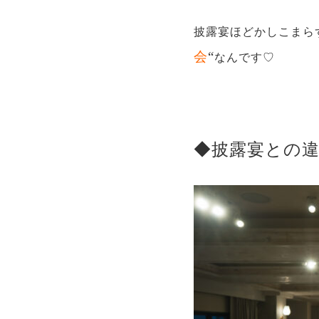
披露宴ほどかしこまら
会
“
なんです♡
◆披露宴との