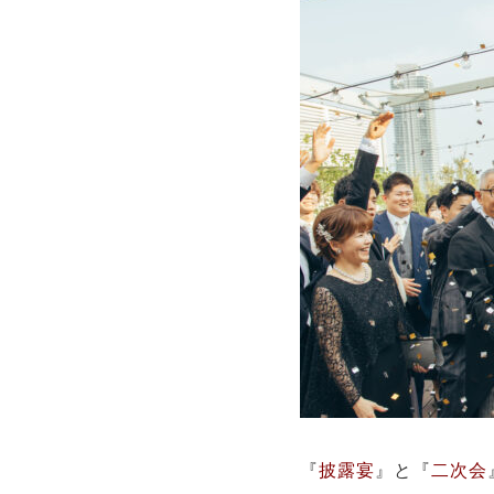
『
披露宴
』と『
二次会