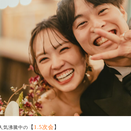
【
1.5次会
】
人気沸騰中の