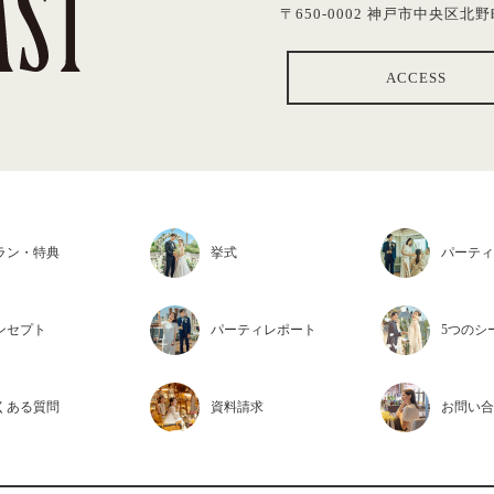
〒650-0002 神戸市中央区北野町
ACCESS
ラン・特典
挙式
パーティ
ンセプト
パーティ
レポート
5つの
シ
くある質問
資料請求
お問い合