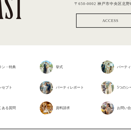
〒650-0002 神戸市中央区北野町
ACCESS
ラン・特典
挙式
パーティ
ンセプト
パーティ
レポート
5つの
シ
くある質問
資料請求
お問い合