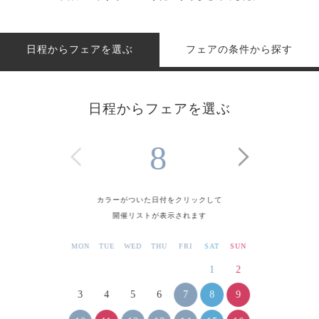
日程からフェアを選ぶ
フェアの条件から探す
日程からフェアを選ぶ
8
カラーがついた日付をクリックして
開催リストが表示されます
MON
TUE
WED
THU
FRI
SAT
SUN
1
2
7
8
9
3
4
5
6