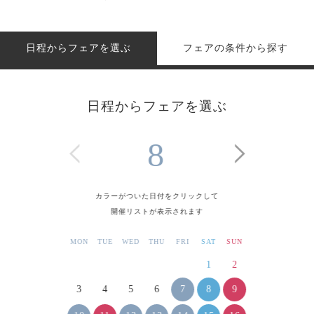
日程からフェアを選ぶ
フェアの条件から探す
日程からフェアを選ぶ
8
カラーがついた日付をクリックして
開催リストが表示されます
MON
TUE
WED
THU
FRI
SAT
SUN
1
2
7
8
9
3
4
5
6